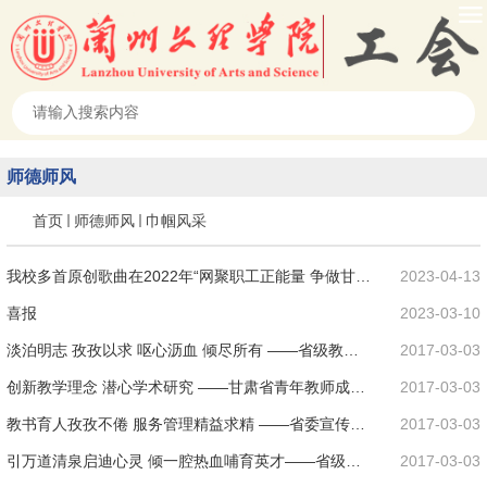
师德师风
首页
师德师风
巾帼风采
我校多首原创歌曲在2022年“网聚职工正能量 争做甘肃
2023-04-13
好网民”主...
喜报
2023-03-10
淡泊明志 孜孜以求 呕心沥血 倾尽所有 ——省级教学
2017-03-03
名师严英秀教...
创新教学理念 潜心学术研究 ——甘肃省青年教师成才
2017-03-03
奖获得者...
教书育人孜孜不倦 服务管理精益求精 ——省委宣传
2017-03-03
部“四个一批...
引万道清泉启迪心灵 倾一腔热血哺育英才——省级教
2017-03-03