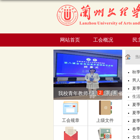
网站首页
工会概况
民
当
秋
男
夏
1
2
3
4
我校青年教师在第八届甘肃省高校...
生
夏
夏
工会规章
上级文件
夏
春
女