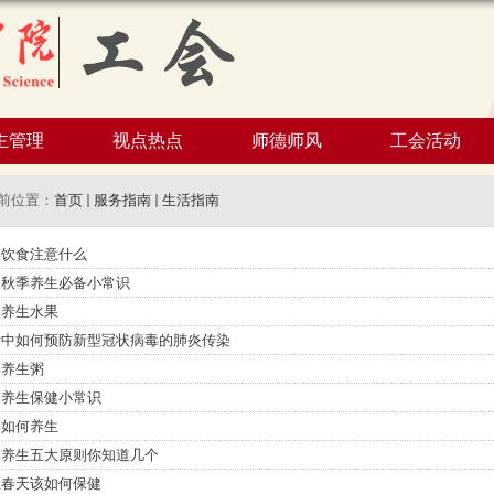
主管理
视点热点
师德师风
工会活动
前位置：
首页
服务指南
生活指南
季饮食注意什么
人秋季养生必备小常识
季养生水果
活中如何预防新型冠状病毒的肺炎传染
季养生粥
季养生保健小常识
季如何养生
季养生五大原则你知道几个
生春天该如何保健