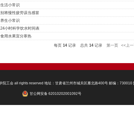
季生活小常识
意别将慢性疲劳误当感冒
季养生小常识
24小时科学饮水时间表
季食用水果宜分寒热
每页
14
记录
总共
14
记录
第一页
<<上
理学院工会 all rights reserved 地址：甘肃省兰州市城关区雁北路400号 邮编：730010 
甘公网安备 62010202001092号