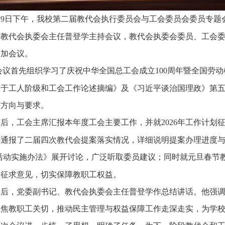
月
9
日下午，我校第二届教代会执行委员会与工会委员会委员专题
、教代会执委会主任普登学主持会议，教代会执委会委员、工会
参加会议。
首先组织学习了庆祝中华全国总工会成立
100
周年暨全国劳动
关于工人阶级和工会工作论述摘编》及《习近平谈治国理政》第
的方向与要求。
，工会主席汇报本年度工会主要工作，并就
2026
年工作计划
任通报了二届四次教代会提案落实情况，详细说明提案办理进度与
”活动实施办法》展开讨论，广泛听取委员建议；同时就元旦春节
案征求意见，切实保障教职工权益。
，党委副书记、教代会执委会主任普登学作总结讲话。他强调
聚焦教职工关切，推动民主管理与权益保障工作走深走实，为学