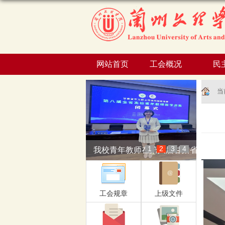
网站首页
工会概况
民
当
1
2
3
4
我校青年教师在第八届甘肃省高校...
工会规章
上级文件