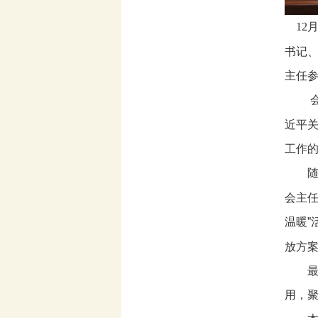
12
书记
主任
会议
近平
工作
随后
会主
温暖
放方
最后
用，