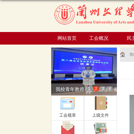
网站首页
工会概况
民
当
1
2
3
4
我校青年教师在第八届甘肃省高校...
工会规章
上级文件