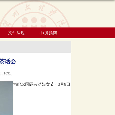
文件法规
服务指南
”茶话会
：
1631
为纪念国际劳动妇女节，
3
月
8
日