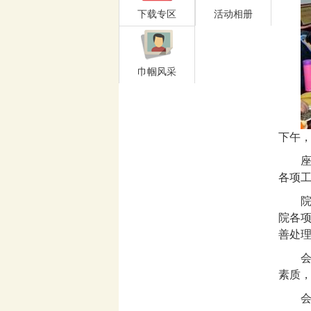
下载专区
活动相册
巾帼风采
下午，
各项
院各
善处理
素质