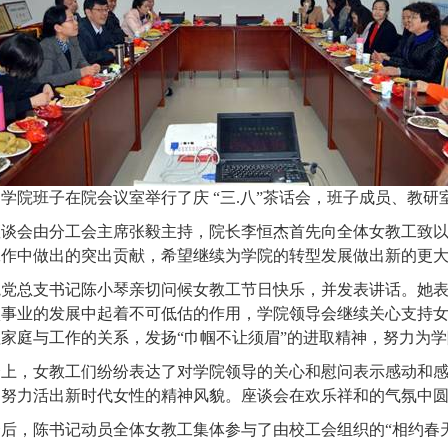
学院班子在院会议室举行了庆 “三
.
八”茶话会，班子成员、教研
座谈会由分工会主席张毅主持，院长李恒杰首先向全体女教工致
工作中做出的突出贡献，希望继续为学院的转型发展做出新的更
院党总支书记陈小琴亲切问候女教工节日快乐，并发表讲话。她
项事业的发展中起着不可低估的作用，学院领导会继续关心支持
家庭与工作的关系，发扬“巾帼不让须眉”的进取精神，努力为
会上，女教工们纷纷表达了对学院领导的关心和慰问表示感动和
，努力活出新时代女性的精神风貌。座谈会在欢乐祥和的气氛中
会后，陈
书记动员全体女教工集体参与了由校工会组织的“相约春天